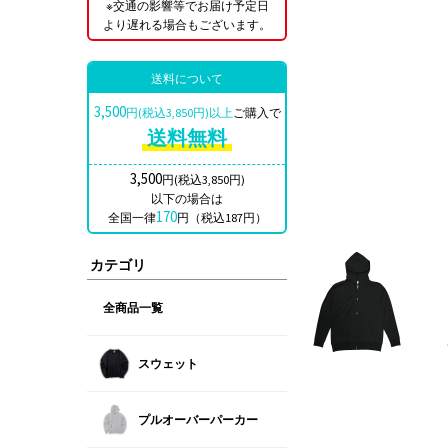
※交通の影響等でお届け予定日
より遅れる場合もございます。
送料について
3,500
円(税込3,850円)以上
ご購入で
送料無料
3,500
円(税込3,850円)
以下の場合は
170
全国一律
円（税込187円）
カテゴリ
全商品一覧
スウェット
プルオーバーパーカー