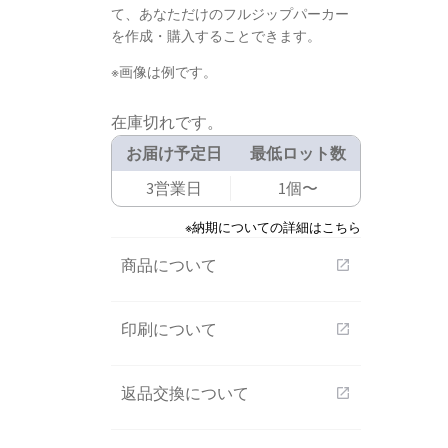
て、あなただけのフルジップパーカー
を作成・購入することできます。
※画像は例です。
在庫切れです。
お届け予定日
最低ロット数
3営業日
1個〜
※納期についての詳細はこちら
商品について
open_in_new
印刷について
open_in_new
返品交換について
open_in_new