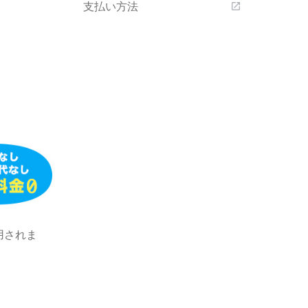
支払い方法
open_in_new
用されま