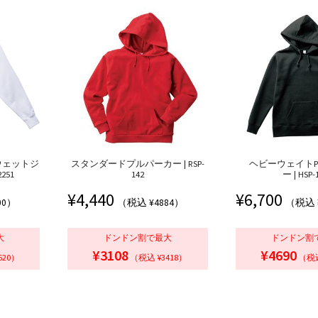
ウェットジ
スタンダードプルパーカー | RSP-
ヘビーウェイト
251
142
ー | HSP-
¥
4,440
¥
6,700
00）
（税込 ¥4884）
（税込 
大
ドンドン割で最大
ドンドン割
¥3108
¥4690
620）
（税込 ¥3418）
（税込