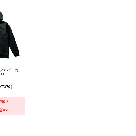
P／Oパーカ
136
¥7370）
で最大
 ¥5159）