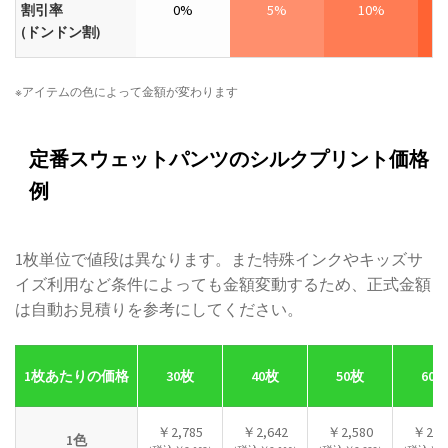
割引率
0%
5%
10%
(ドンドン割)
※アイテムの色によって金額が変わります
定番スウェットパンツのシルクプリント価格
例
1枚単位で値段は異なります。また特殊インクやキッズサ
イズ利用など条件によっても金額変動するため、正式金額
は自動お見積りを参考にしてください。
1枚あたりの価格
30枚
40枚
50枚
60
￥2,785
￥2,642
￥2,580
￥2,5
1色