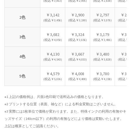
(税込￥3,063)
(税込￥2,906)
(税込￥2,838)
(税込￥2,7
￥3,142
￥2,900
￥2,797
￥2,7
2色
(税込￥3,456)
(税込￥3,190)
(税込￥3,076)
(税込￥3,0
￥3,682
￥3,324
￥3,179
￥3,0
3色
(税込￥4,050)
(税込￥3,656)
(税込￥3,496)
(税込￥3,3
￥4,130
￥3,667
￥3,480
￥3,3
4色
(税込￥4,543)
(税込￥4,033)
(税込￥3,828)
(税込￥3,6
￥4,579
￥4,008
￥3,780
￥3,6
5色
(税込￥5,036)
(税込￥4,408)
(税込￥4,158)
(税込￥3,9
※1 上記の価格例は、片面1色印刷で送料込みの価格となります。
※2 プリントする位置（表面、袖など）による料金変動はございません。
※3 実際には1枚単位で価格が変わります。また、特殊インクの利用の有無やキ
ッズサイズ（140cm以下）の利用の有無などにより価格は変動いたします。
上記は概算としてご認識ください。